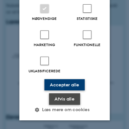
Nedenfor kan du se et eksempel på, hvordan en lærers KURS-profil
ser ud fra både eget og elevernes perspektiv.
NØDVENDIGE
STATISTISKE
Lærerens besvarelse
MARKETING
FUNKTIONELLE
UKLASSIFICEREDE
Accepter alle
Afvis alle
Læs mere om cookies
Elevernes besvarelse