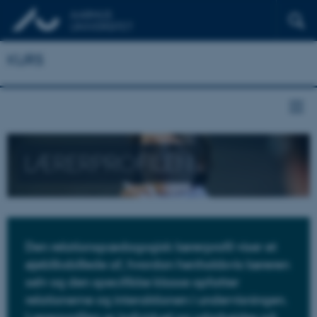
KURS
LÆRERPROFILEN
Den relationspædagogisk lærerprofil viser et
øjebliksbillede af, hvordan henholdsvis læreren
selv og den specifikke klasse opfatter
relationerne og interaktionen i undervisningen.