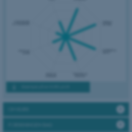
Nødvendige
Statistiske
Marketing
Funktionelle
Uklassificerede
Nødvendige cookies hjælper
med at gøre hjemmesiden
brugbar ved at aktivere nogle
grundlæggende funktioner
som navigation mm.
Hjemmesiden kan ikke
fungerer uden disse cookies.
Eksempel på en KURS-profil
Navn
Udbyder / Domæne
OM KURS
be_typo_user
TYPO3 Association
.au.dk
FORSKNINGEN BAG