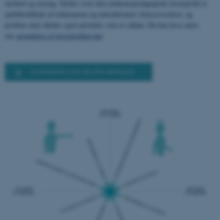
nærhed og styring. Derfor viser den relationspædagogiske lærerprofil et
øjebliksbillede af relationerne og interaktionen i klasseværelset, og
profilen skal således også anvendes som et sådant. Du kan læse mere
om
anvendelse af lærerprofilen her
.
Overbliksark over de otte lærertyper