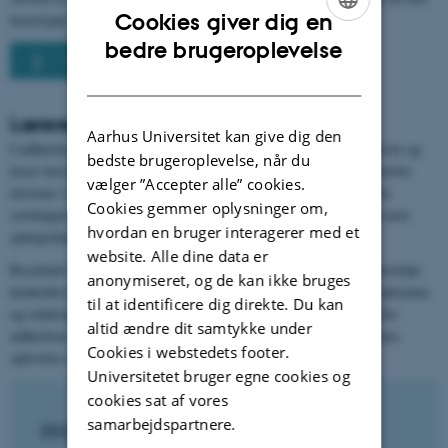
Cookies giver dig en
lærertyper.
ENGLISH
bedre brugeroplevelse
Overbliksark over de 32 spørgsmål
DANISH
Lærerens egen og elevernes besvarelse
Aarhus Universitet kan give dig den
I udførelsen af den relationspædagogiske lærerprofil skal både elever og
bedste brugeroplevelse, når du
lærer besvare de 32 spørgsmål om lærerens styring og nærhed overfor
vælger ”Accepter alle” cookies.
eleverne i undervisningen. Eleverne besvarer spørgeskemaet ud fra
Cookies gemmer oplysninger om,
sætningen "
[Lærerens navn] er en lærer, som...
" og læreren besvarer
hvordan en bruger interagerer med et
spørgeskemaet ud fra sætningen "
Jeg er en lærer, som...
".
website. Alle dine data er
Resultatet bliver to lærerprofiler, der viser et øjebliksbillede af, hvordan
anonymiseret, og de kan ikke bruges
henholdsvis læreren og klassen opfatter lærerens rolle samt interaktionen
til at identificere dig direkte. Du kan
og relationerne mellem underviser og elever. De to profiler kan efter
altid ændre dit samtykke under
udførelsen sammenlignes, så der både bliver givet indsigt i elevernes
Cookies i webstedets footer.
oplevelse af samværet og lærerens eget billede heraf.
Universitetet bruger egne cookies og
cookies sat af vores
samarbejdspartnere.
EKSEMPEL