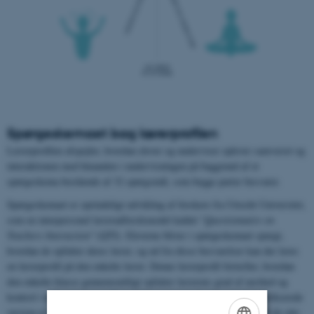
Spørgeskemaet bag lærerprofilen
Lærerprofilen afspejler, hvordan elever og underviser oplever samværet og
interaktionen med hinanden i undervisningen på baggrund af et
spørgeskema bestående af 32 spørgsmål, som begge parter besvarer.
Spørgeskemaet er oprindeligt udvikling af forskere fra Utrecht Universitet,
som en interpersonel læreradfærdsmodel kaldet "
Questionnaire on
Teachers Interaction"
(QTI). Eleverne bliver i spørgeskemaet spurgt,
hvordan de opfatter deres lærer, og ud fra disse besvarelser kan der laves
en lærerprofil på den enkelte lærer. Denne lærerprofil fortæller, hvordan
den enkelte klasse gennemsnitligt opfatter lærerens grad af nærhed og
kontrol i undervisningen. De endelige spørgsmål i den danske verificerede
version er inddelt i de otte grupperinger, som korresponderer med de otte