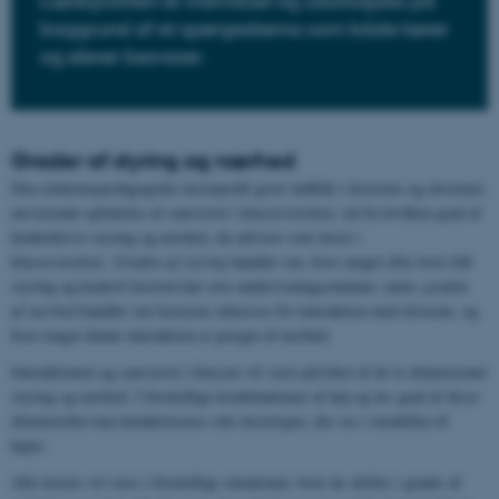
Lærerprofilen er individuel og udarbejdes på
baggrund af et spørgeskema som både lærer
og elever besvarer.
Grader af styring og nærhed
Den relationspædagogiske lærerprofil giver indblik i lærerens og elevernes
nuværende opfattelse af samværet i klasseværelset, ud fra hvilken grad af
henholdsvis styring og nærhed, du udviser som lærer i
klasseværelset.
Graden af styring
handler om, hvor meget eller hvor lidt
styring og kontrol læreren har over undervisningsrummet, mens
graden
af nærhed
handler om lærerens interesse for interaktion med eleverne, og
hvor meget denne interaktion er præget af nærhed.
Interaktionen og samværet i klassen vil være påvirket af de to dimensioner
styring og nærhed. I forskellige kombinationer af høj og lav grad af disse
dimensiober kan karakteriseres otte lærertyper, der ses i modellen til
højre.
Alle lærere vil være i forskellige situationer, hvor de skifter i grader af